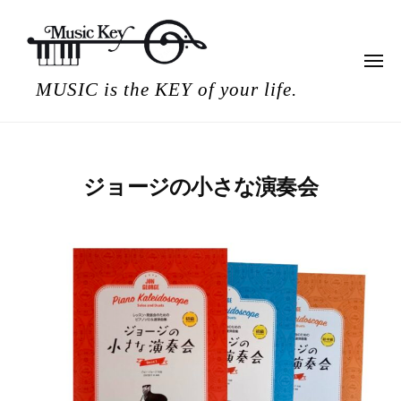
ミ
コ
ュ
ン
ー
テ
ジ
メ
ニ
ミ
ン
ッ
MUSIC is the KEY of your life.
ュ
ー
ュ
ク
ツ
キ
ー
へ
ー
ス
ジ
キ
ッ
ジョージの小さな演奏会
ッ
ク
2
b
プ
キ
0
y
ー
2
M
1
u
年
s
4
i
月
c
2
K
8
e