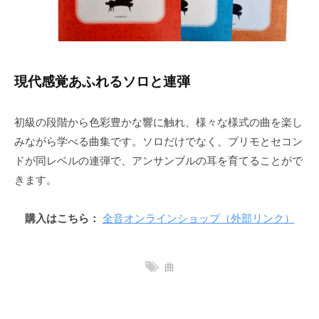
日
y
現代感覚あふれるソロと連弾
初級の段階から色彩豊かな響に触れ、様々な様式の曲を楽し
みながら学べる曲集です。ソロだけでなく、プリモとセコン
ドが同レベルの連弾で、アンサンブルの耳を育てることがで
きます。
購入はこちら：
全音オンラインショップ（外部リンク）
曲