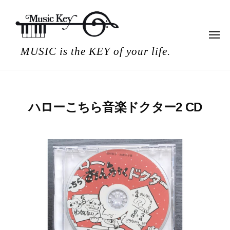
ミ
コ
ュ
ン
ー
テ
ジ
メ
ニ
ミ
ン
ッ
MUSIC is the KEY of your life.
ュ
ー
ュ
ク
ツ
キ
ー
へ
ー
ス
ジ
キ
ッ
ハローこちら音楽ドクター2 CD
ッ
ク
2
b
プ
キ
0
y
ー
2
M
1
u
年
s
5
i
月
c
3
K
日
e