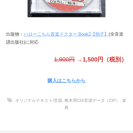
y
出版物：
ハローこちら音楽ドクター Book2【拍子】
(全音楽
譜出版社)に対応
1,900円
→1,500円（税別）
購入はこちらから
オリジナルテキスト/音源
,
教本用CD/音源データ（ZIP）
,
楽
典