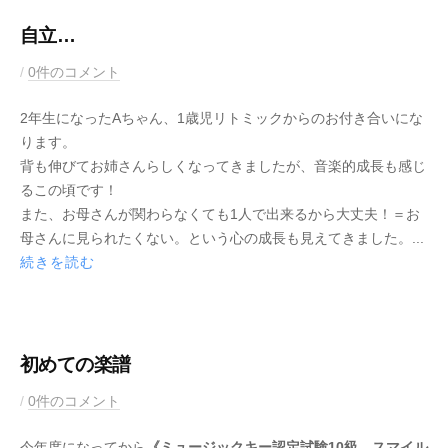
8
i
月
c
自立…
2
K
2
b
/
0件のコメント
6
e
0
y
日
y
2年生になったAちゃん、1歳児リトミックからのお付き合いにな
2
M
ります。
1
u
背も伸びてお姉さんらしくなってきましたが、音楽的成長も感じ
年
s
るこの頃です！
8
i
また、お母さんが関わらなくても1人で出来るから大丈夫！＝お
月
c
母さんに見られたくない。という心の成長も見えてきました。...
5
K
続きを読む
日
e
y
初めての楽譜
2
b
/
0件のコメント
0
y
今年度になってから
《ミュージックキー認定試験10級 スマイル