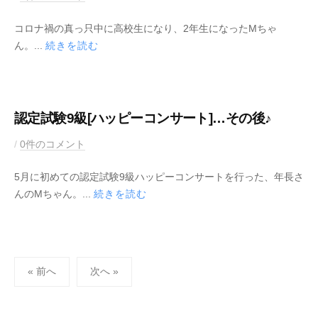
日
y
0
y
コロナ禍の真っ只中に高校生になり、2年生になったMちゃ
2
M
ん。...
続きを読む
1
u
年
s
7
i
月
c
2
K
認定試験9級[ハッピーコンサート]…その後♪
4
e
2
b
/
0件のコメント
日
y
0
y
5月に初めての認定試験9級ハッピーコンサートを行った、年長さ
2
M
んのMちゃん。...
続きを読む
1
u
年
s
7
i
月
c
投
1
K
« 前へ
次へ »
6
e
稿
日
y
ナ