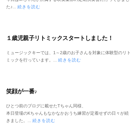
0
y
た♪...
続きを読む
2
M
2
u
年
s
5
i
１歳児親子リトミックスタートしました！
月
c
2
K
2
b
ミュージックキーでは、1～2歳のお子さんを対象に体験型のリト
2
e
0
y
ミックを行っています。...
続きを読む
日
y
2
M
2
u
年
s
5
i
笑顔が一番♪
月
c
2
K
2
b
ひとつ前のブログに載せたTちゃん同様、
1
e
0
y
本日登場のKちゃんもなかなかおうち練習が定着せずの日々が続
日
y
2
M
きました。...
続きを読む
2
u
年
s