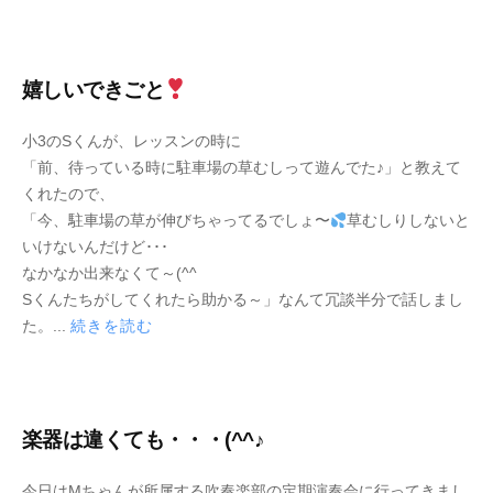
月
c
2
K
8
e
嬉しいできごと
日
y
2
b
小3のSくんが、レッスンの時に
0
y
「前、待っている時に駐車場の草むしって遊んでた♪」と教えて
2
M
くれたので、
2
u
「今、駐車場の草が伸びちゃってるでしょ〜
草むしりしないと
年
s
いけないんだけど･･･
5
i
なかなか出来なくて～(^^ゞ
月
c
Sくんたちがしてくれたら助かる～」なんて冗談半分で話しまし
2
K
た。...
続きを読む
6
e
日
y
楽器は違くても・・・(^^♪
2
b
今日はMちゃんが所属する吹奏楽部の定期演奏会に行ってきまし