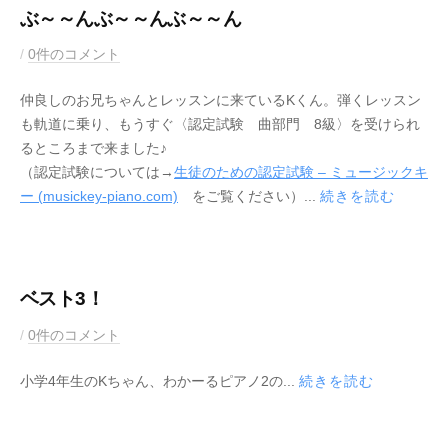
8
e
ぶ～～んぶ～～んぶ～～ん
日
y
2
b
/
0件のコメント
0
y
仲良しのお兄ちゃんとレッスンに来ているKくん。弾くレッスン
2
M
も軌道に乗り、もうすぐ〈認定試験 曲部門 8級〉を受けられ
1
u
るところまで来ました♪
年
s
（認定試験については→
生徒のための認定試験 – ミュージックキ
8
i
ー (musickey-piano.com)
をご覧ください）...
続きを読む
月
c
2
K
9
e
日
y
ベスト3！
2
b
/
0件のコメント
0
y
小学4年生のKちゃん、わかーるピアノ2の...
続きを読む
2
M
1
u
年
s