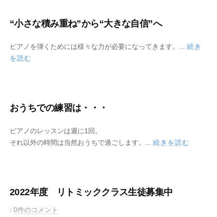
4
i
月
c
“小さな積み重ね”から“大きな自信”へ
6
K
日
e
2
b
ピアノを弾くためには様々な力が必要になってきます。...
続き
y
0
y
を読む
2
M
2
u
年
s
4
i
おうちでの練習は・・・
月
c
4
K
2
b
ピアノのレッスンは週に1回。
日
e
0
y
それ以外の時間は当然おうちで過ごします。...
続きを読む
y
2
M
2
u
年
s
4
i
2022年度 リトミッククラス生徒募集中
月
c
3
K
2
b
/
0件のコメント