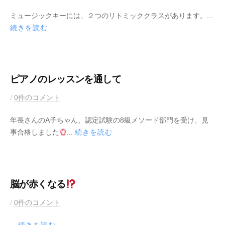
日
e
0
y
y
ミュージックキーには、２つのリトミッククラスがあります。...
2
M
続きを読む
2
u
年
s
3
i
月
c
2
K
ピアノのレッスンを通して
4
e
2
b
/
0件のコメント
日
y
0
y
年長さんのA子ちゃん、認定試験の8級メソード部門を受け、見
2
M
事合格しました
...
続きを読む
2
u
年
s
1
i
月
c
2
K
脳が赤くなる
7
e
2
b
/
0件のコメント
日
y
0
y