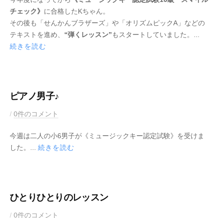
2
M
チェック》
に合格したKちゃん。
1
u
その後も「せんかんブラザーズ」や「オリズムピックA」などの
年
s
テキストを進め、
“弾くレッスン”
もスタートしていました。...
8
i
続きを読む
月
c
4
K
日
e
y
ピアノ男子♪
2
b
/
0件のコメント
0
y
今週は二人の小6男子が《ミュージックキー認定試験》を受けま
2
M
した。...
続きを読む
1
u
年
s
7
i
月
c
2
K
ひとりひとりのレッスン
9
e
2
b
/
0件のコメント