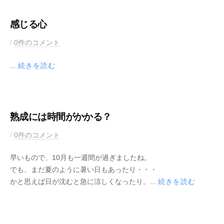
2
c
月
K
感じる心
1
e
2
b
/
0件のコメント
0
y
0
y
日
...
続きを読む
2
M
1
u
年
s
1
i
1
c
熟成には時間がかかる？
月
K
2
b
/
0件のコメント
1
e
0
y
8
y
早いもので、10月も一週間が過ぎましたね。
2
M
日
でも、まだ夏のように暑い日もあったり・・・
1
u
かと思えば日が沈むと急に涼しくなったり。...
続きを読む
年
s
1
i
0
c
月
K