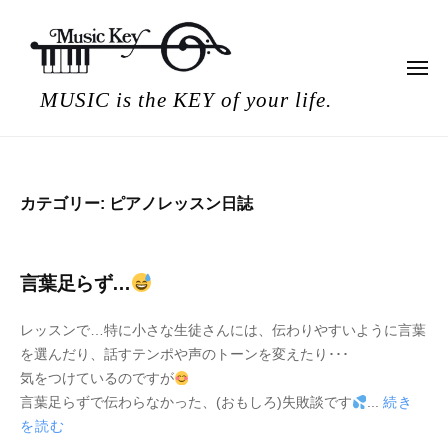
ミ
コ
ュ
ン
ー
テ
ジ
メ
ニ
ミ
ン
ッ
MUSIC is the KEY of your life.
ュ
ー
ュ
ク
ツ
キ
ー
へ
ー
ス
ジ
キ
カテゴリー:
ピアノレッスン日誌
ッ
ッ
ク
プ
キ
言葉足らず…
ー
2
b
レッスンで…特に小さな生徒さんには、伝わりやすいように言葉
0
y
を選んだり、話すテンポや声のトーンを変えたり･･･
2
M
気をつけているのですが
2
u
言葉足らずで伝わらなかった、(おもしろ)失敗談です
...
続き
年
s
を読む
5
i