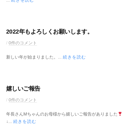
...
続きを読む
2
M
2
u
年
s
1
i
月
c
2022年もよろしくお願いします。
2
K
2
b
/
0件のコメント
0
e
0
y
日
y
新しい年が始まりました。...
続きを読む
2
M
2
u
年
s
1
i
月
c
嬉しいご報告
9
K
2
b
/
0件のコメント
日
e
0
y
y
年長さんMちゃんのお母様から嬉しいご報告がありました
2
M
↓...
続きを読む
1
u
年
s
1
i